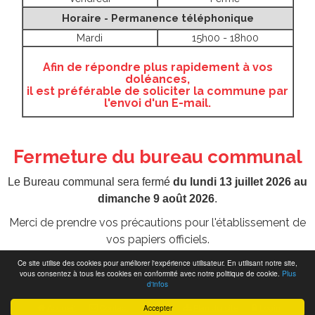
Horaire - Permanence téléphonique
Mardi
15h00 - 18h00
Afin de répondre plus rapidement à vos
doléances,
il est préférable de soliciter la commune par
l'envoi d'un E-mail.
Fermeture du bureau communal
Le Bureau communal sera fermé
du lundi 13 juillet 2026 au
dimanche 9 août 2026
.
Merci de prendre vos précautions pour l'établissement de
vos papiers officiels.
Ce site utilise des cookies pour améliorer l'expérience utilisateur. En utilisant notre site,
vous consentez à tous les cookies en conformité avec notre politique de cookie.
Plus
d'infos
Webdesign by
Fredcreation
Accepter
Accueil
Contact
RGPD
Plan du site
Login