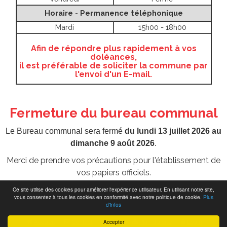
Horaire - Permanence téléphonique
Mardi
15h00 - 18h00
Afin de répondre plus rapidement à vos
doléances,
il est préférable de soliciter la commune par
l'envoi d'un E-mail.
Fermeture du bureau communal
Le Bureau communal sera fermé
du lundi 13 juillet 2026 au
dimanche 9 août 2026
.
Merci de prendre vos précautions pour l'établissement de
vos papiers officiels.
Ce site utilise des cookies pour améliorer l'expérience utilisateur. En utilisant notre site,
vous consentez à tous les cookies en conformité avec notre politique de cookie.
Plus
d'infos
Webdesign by
Fredcreation
Accepter
Accueil
Contact
RGPD
Plan du site
Login