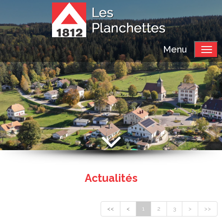
Menu
Actualités
<<
<
1
2
3
>
>>